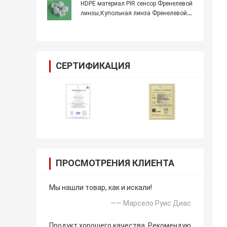
человеческого тела Модель 011050
HDPE материал PIR сенсор Френелевой
линзы,Купольная линза Френелевой
линзы модели 8002-2 для
инфракрасного обнаружения
человеческого тела
СЕРТИФИКАЦИЯ
ПРОСМОТРЕНИЯ КЛИЕНТА
Мы нашли товар, как и искали!
—— Марсело Руис Диас
Продукт хорошего качества. Рекомендую