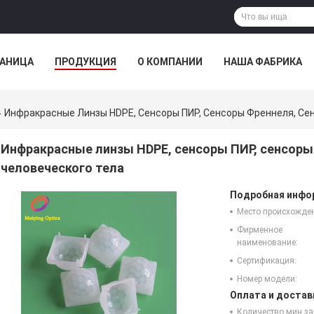
РАНИЦА
ПРОДУКЦИЯ
О КОМПАНИИ
НАША ФАБРИКА
ВСЕ СЛУЧАИ
Инфракрасные Линзы HDPE, Сенсоры ПИР, Сенсоры Френнеля, Се
Инфракрасные линзы HDPE, сенсоры ПИР, сенсоры
человеческого тела
Подробная инфор
Место происхожде
Фирменное
наименование:
Сертификация:
Номер модели:
Оплата и достав
Количество мин за