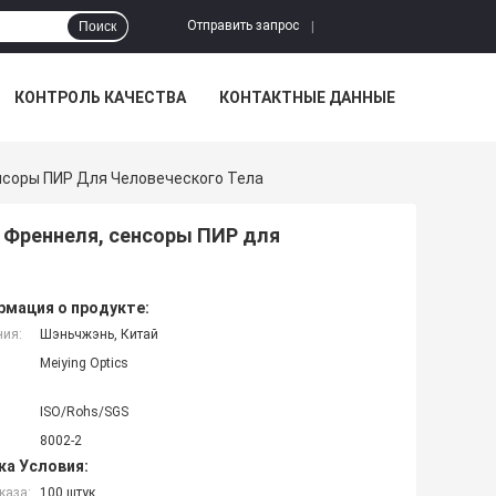
Отправить запрос
Поиск
|
КОНТРОЛЬ КАЧЕСТВА
КОНТАКТНЫЕ ДАННЫЕ
нсоры ПИР Для Человеческого Тела
 Френнеля, сенсоры ПИР для
мация о продукте:
ния:
Шэньчжэнь, Китай
Meiying Optics
ISO/Rohs/SGS
8002-2
ка Условия:
каза:
100 штук