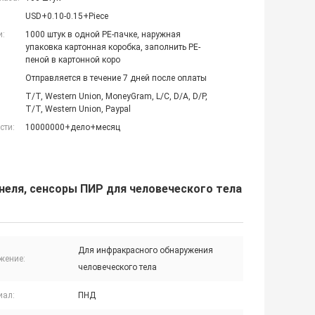
USD+0.10-0.15+Piece
и:
1000 штук в одной PE-пачке, наружная
упаковка картонная коробка, заполнить PE-
пеной в картонной коро
Отправляется в течение 7 дней после оплаты
T/T, Western Union, MoneyGram, L/C, D/A, D/P,
T/T, Western Union, Paypal
сти:
10000000+дело+месяц
неля, сенсоры ПИР для человеческого тела
Для инфракрасного обнаружения
жение:
человеческого тела
иал:
ПНД