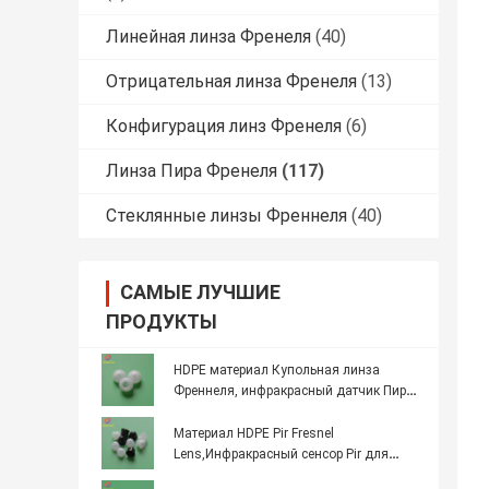
Линейная линза Френеля
(40)
Отрицательная линза Френеля
(13)
Конфигурация линз Френеля
(6)
Линза Пира Френеля
(117)
Стеклянные линзы Френнеля
(40)
САМЫЕ ЛУЧШИЕ
ПРОДУКТЫ
HDPE материал Купольная линза
Френнеля, инфракрасный датчик Пира,
сферическая линза Френнеля модель
018090-LW
Материал HDPE Pir Fresnel
Lens,Инфракрасный сенсор Pir для
инфракрасного обнаружения