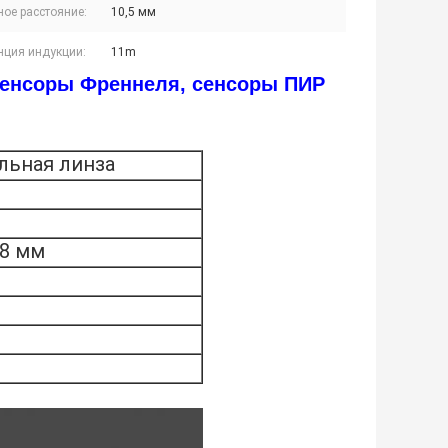
ное расстояние:
10,5 мм
нция индукции:
11m
сенсоры Френнеля, сенсоры ПИР
льная линза
.8 мм