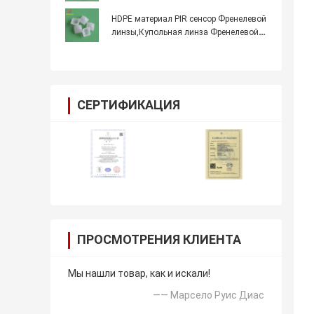
инфракрасного обнаружения
человеческого тела Модель 011050
HDPE материал PIR сенсор Френелевой
линзы,Купольная линза Френелевой
линзы модели 8002-2 для
инфракрасного обнаружения
человеческого тела
СЕРТИФИКАЦИЯ
ПРОСМОТРЕНИЯ КЛИЕНТА
Мы нашли товар, как и искали!
—— Марсело Руис Диас