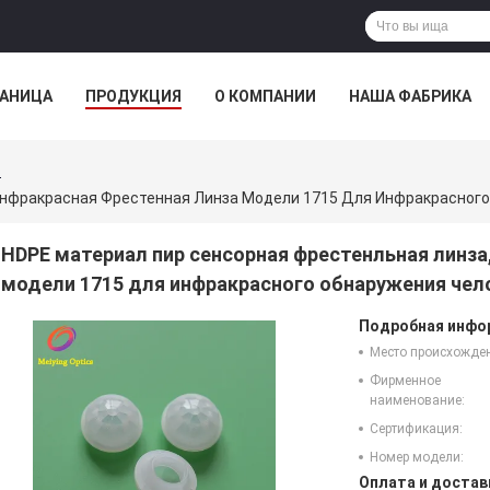
РАНИЦА
ПРОДУКЦИЯ
О КОМПАНИИ
НАША ФАБРИКА
ВСЕ СЛУЧАИ
HDPE материал пир сенсорная фрестенльная линза
модели 1715 для инфракрасного обнаружения чел
Подробная инфор
Место происхожде
Фирменное
наименование:
Сертификация:
Номер модели:
Оплата и достав