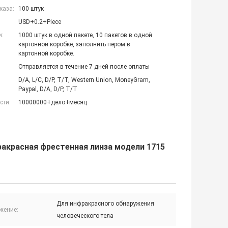
каза:
100 штук
USD+0.2+Piece
и:
1000 штук в одной пакете, 10 пакетов в одной
картонной коробке, заполнить пером в
картонной коробке.
Отправляется в течение 7 дней после оплаты
D/A, L/C, D/P, T/T, Western Union, MoneyGram,
Paypal, D/A, D/P, T/T
сти:
10000000+дело+месяц
ракрасная фрестенная линза модели 1715
Для инфракрасного обнаружения
жение:
человеческого тела