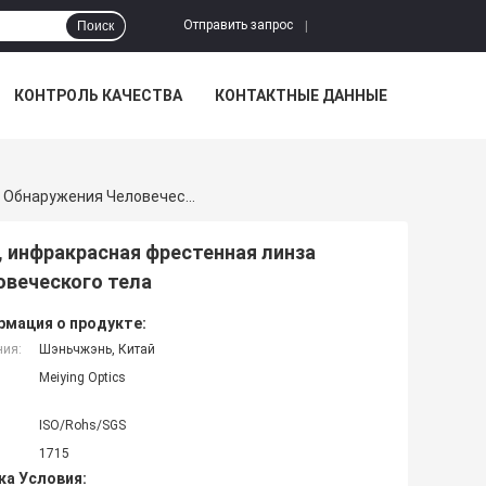
Отправить запрос
Поиск
|
КОНТРОЛЬ КАЧЕСТВА
КОНТАКТНЫЕ ДАННЫЕ
HDPE Материал Пир Сенсорная Фрестенльная Линза, Инфракрасная Фрестенная Линза Модели 1715 Для Инфракрасного Обнаружения Человеческого Тела
, инфракрасная фрестенная линза
овеческого тела
мация о продукте:
ния:
Шэньчжэнь, Китай
Meiying Optics
ISO/Rohs/SGS
1715
ка Условия: