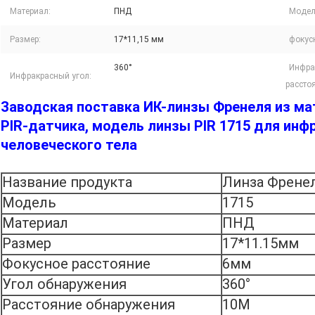
Материал:
ПНД
Модел
Размер:
17*11,15 мм
фокус
360°
Инфра
Инфракрасный угол:
рассто
Заводская поставка ИК-линзы Френеля из ма
PIR-датчика, модель линзы PIR 1715 для ин
человеческого тела
Название продукта
Линза Френел
Модель
1715
Материал
ПНД
Размер
17*11.15мм
Фокусное расстояние
6мм
Угол обнаружения
360°
Расстояние обнаружения
10M