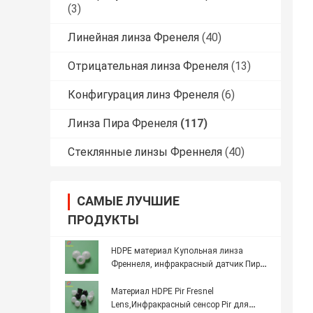
(3)
Линейная линза Френеля
(40)
Отрицательная линза Френеля
(13)
Конфигурация линз Френеля
(6)
Линза Пира Френеля
(117)
Стеклянные линзы Френнеля
(40)
САМЫЕ ЛУЧШИЕ
ПРОДУКТЫ
HDPE материал Купольная линза
Френнеля, инфракрасный датчик Пира,
сферическая линза Френнеля модель
018090-LW
Материал HDPE Pir Fresnel
Lens,Инфракрасный сенсор Pir для