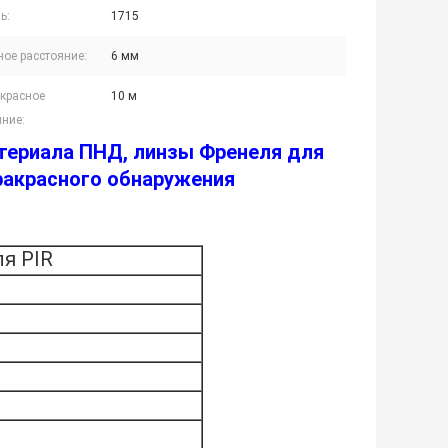
ь:
1715
ное расстояние:
6 мм
красное
10 м
яние:
териала ПНД, линзы Френеля для
фракрасного обнаружения
я PIR