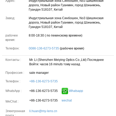
Адрес:
Индустриальная зона Синбошен, No3 Шишянская
дорога, Новый район Гуанмин, город Шэньчжэнь,
Гуандун 518107, Китай
Завод:
Индустриальная зона Синбошен, No3 Шишянская
дорога, Новый район Гуанмин, город Шэньчжэнь,
Гуандун 518107, Китай
рабочее
8:00-18:30 ( по пекинскому времени)
время:
Телефон:
0086-136-6273-5735
(рабочее время)
Контакты :
Mr. Li (Shenzhen Meiying Optics Co.,Ltd)
Последнее
Войти: часов 16 minuts тому назад
Профессия :
sale manager
Телефон :
+86-136-6273-5735
+86-136-6273-5735
Whatsapp
WhatsApp :
+86-136-6273-5735
wechat
WeChat :
Электронная
li.huan@my-lens.cn
почта :