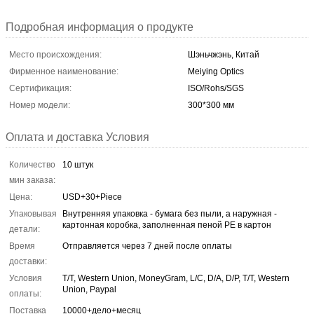
Подробная информация о продукте
Место происхождения:
Шэньчжэнь, Китай
Фирменное наименование:
Meiying Optics
Сертификация:
ISO/Rohs/SGS
Номер модели:
300*300 мм
Оплата и доставка Условия
Количество
10 штук
мин заказа:
Цена:
USD+30+Piece
Упаковывая
Внутренняя упаковка - бумага без пыли, а наружная -
картонная коробка, заполненная пеной PE в картон
детали:
Время
Отправляется через 7 дней после оплаты
доставки:
Условия
T/T, Western Union, MoneyGram, L/C, D/A, D/P, T/T, Western
Union, Paypal
оплаты:
Поставка
10000+дело+месяц