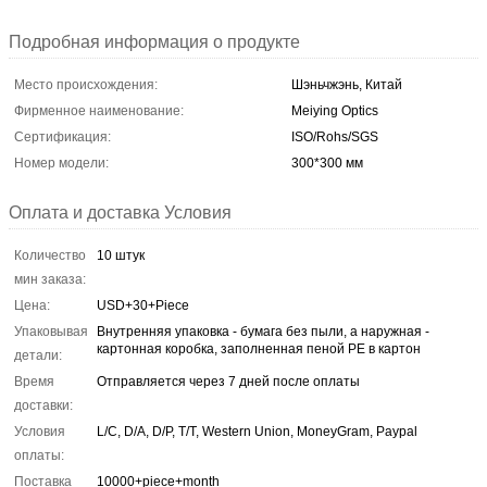
Подробная информация о продукте
Место происхождения:
Шэньчжэнь, Китай
Фирменное наименование:
Meiying Optics
Сертификация:
ISO/Rohs/SGS
Номер модели:
300*300 мм
Оплата и доставка Условия
Количество
10 штук
мин заказа:
Цена:
USD+30+Piece
Упаковывая
Внутренняя упаковка - бумага без пыли, а наружная -
картонная коробка, заполненная пеной PE в картон
детали:
Время
Отправляется через 7 дней после оплаты
доставки:
Условия
L/C, D/A, D/P, T/T, Western Union, MoneyGram, Paypal
оплаты:
Поставка
10000+piece+month