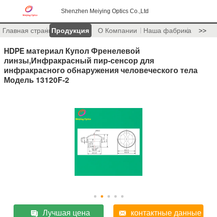
Shenzhen Meiying Optics Co.,Ltd
Главная страница
Продукция
О Компании
Наша фабрика
>>
HDPE материал Купол Френелевой
линзы,Инфракрасный пир-сенсор для
инфракрасного обнаружения человеческого тела
Модель 13120F-2
Лучшая цена
контактные данные