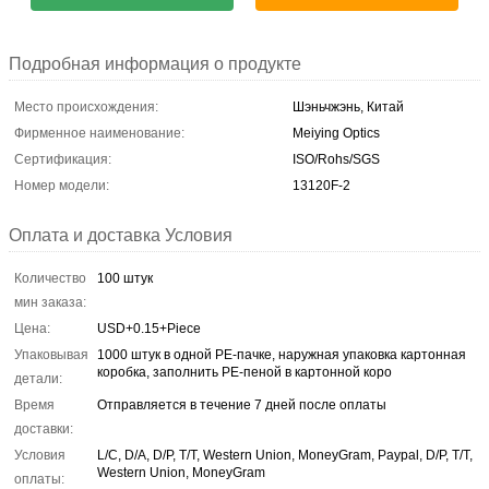
Подробная информация о продукте
Место происхождения:
Шэньчжэнь, Китай
Фирменное наименование:
Meiying Optics
Сертификация:
ISO/Rohs/SGS
Номер модели:
13120F-2
Оплата и доставка Условия
Количество
100 штук
мин заказа:
Цена:
USD+0.15+Piece
Упаковывая
1000 штук в одной PE-пачке, наружная упаковка картонная
коробка, заполнить PE-пеной в картонной коро
детали:
Время
Отправляется в течение 7 дней после оплаты
доставки:
Условия
L/C, D/A, D/P, T/T, Western Union, MoneyGram, Paypal, D/P, T/T,
Western Union, MoneyGram
оплаты: