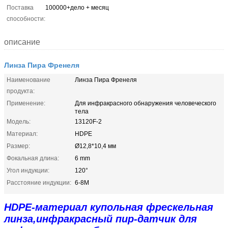
Поставка
100000+дело + месяц
способности:
описание
Линза Пира Френеля
Наименование
Линза Пира Френеля
продукта:
Применение:
Для инфракрасного обнаружения человеческого
тела
Модель:
13120F-2
Материал:
HDPE
Размер:
Ø12,8*10,4 мм
Фокальная длина:
6 mm
Угол индукции:
120°
Расстояние индукции:
6-8M
HDPE-материал купольная фрескельная
линза,инфракрасный пир-датчик для