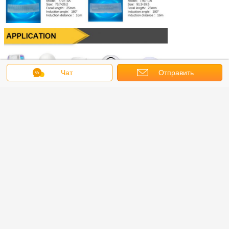
Чат
Отправить
запрос
Shenzhen Meiying Optics Co., Ltd.
Продажи: г-н Ли
Электронная почта: li.huan@my-
lens.cn
Whatsapp: +86-136-6273-5735
Мобильный: +86-136-6273-5735