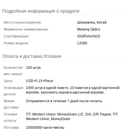
Подробная информация о продукте
Место происхождения:
Шэньчжэнь, Китай
Фирменное наименование:
Meiying Optics
Сертификация:
ISO/Rohs/SGS
Номер модели:
12080
Оплата и доставка Условия
Количество
100 штук
мин заказа:
Цена:
USD+0.15+Piece
Упаковывая
1000 штук в одной пакете, 10 пакетов в одной картонной
коробке, заполнить пером в картонной коробке.
детали:
Время
Отправляется в течение 7 дней после оплаты
доставки:
Условия
T/T, Western Union, MoneyGram, L/C, D/A, D/P, Paypal, T/T,
Western Union, MoneyGram
оплаты:
Поставка
10000000+дело+месяц