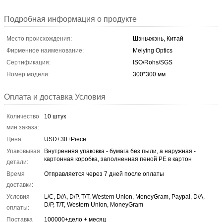
Подробная информация о продукте
Место происхождения:
Шэньчжэнь, Китай
Фирменное наименование:
Meiying Optics
Сертификация:
ISO/Rohs/SGS
Номер модели:
300*300 мм
Оплата и доставка Условия
Количество
10 штук
мин заказа:
Цена:
USD+30+Piece
Упаковывая
Внутренняя упаковка - бумага без пыли, а наружная -
картонная коробка, заполненная пеной PE в картон
детали:
Время
Отправляется через 7 дней после оплаты
доставки:
Условия
L/C, D/A, D/P, T/T, Western Union, MoneyGram, Paypal, D/A,
D/P, T/T, Western Union, MoneyGram
оплаты:
Поставка
100000+дело + месяц