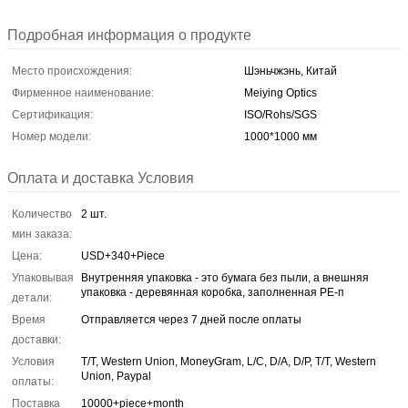
Подробная информация о продукте
Место происхождения:
Шэньчжэнь, Китай
Фирменное наименование:
Meiying Optics
Сертификация:
ISO/Rohs/SGS
Номер модели:
1000*1000 мм
Оплата и доставка Условия
Количество
2 шт.
мин заказа:
Цена:
USD+340+Piece
Упаковывая
Внутренняя упаковка - это бумага без пыли, а внешняя
упаковка - деревянная коробка, заполненная PE-п
детали:
Время
Отправляется через 7 дней после оплаты
доставки:
Условия
T/T, Western Union, MoneyGram, L/C, D/A, D/P, T/T, Western
Union, Paypal
оплаты:
Поставка
10000+piece+month