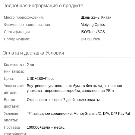
Подробная информация о продукте
Место происхождения:
Шэньчжэнь, Китай
Фирменное наименование:
Meiying Optics
Сертификация:
ISO/Rohs/SGS
Номер модели:
Dia 600mm
Оплата и доставка Условия
Количество
2 шт.
мин заказа:
Цена:
USD+180+Piece
Упаковывая
Внутренняя упаковка - это бумага без пыли, а внешняя
упаковка - деревянная коробка, заполненная PE-п
детали:
Время
Отправляется через 7 дней после оплаты
доставки:
Условия
T/T, западное соединение, MoneyGram, L/C, D/A, D/P, PayPal
оплаты:
Поставка
100000+дело + месяц
способности: