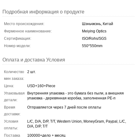
Подробная информация о продукте
Место происхождения:
Шэньчжэнь, Китай
Фирменное наименование:
Meiying Optics
Сертификация:
ISO/Rohs/SGS
Номер модели:
550*550mm
Оплата и доставка Условия
Количество
2 шт.
мин заказа:
Цена:
USD+160+Piece
Упаковывая
Внутренняя упаковка - это бумага без пыли, а внешняя
упаковка - деревянная коробка, заполненная PE-п
детали:
Время
Отправляется через 7 дней после оплаты
доставки:
Условия
L/C, D/A, D/P, T/T, Western Union, MoneyGram, Paypal, L/C,
D/A, D/P, T/T
оплаты:
Поставка
100000+дело + месяц