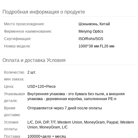
Подробная информация о продукте
Место происхождения:
Шэньчжэнь, Китай
Фирменное наименование:
Meiying Optics
Сертификация:
ISO/Rohs/SGS
Номер модели:
1000*38 мм FL26 мм
Оплата и доставка Условия
Количество
2 шт.
мин заказа:
Цена:
USD+120+Piece
Упаковывая
Внутренняя упаковка - это бумага без пыли, а внешняя
упаковка - деревянная коробка, заполненная PE-п
детали:
Время
Отправляется через 7 дней после оплаты
доставки:
Условия
L/C, D/A, D/P, T/T, Western Union, MoneyGram, Paypal, Western
Union, MoneyGram, L/C
оплаты:
Поставка
100000+дело + месяц