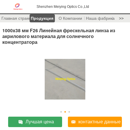
Shenzhen Meiying Optics Co.,Ltd
Главная страница
Продукция
О Компании
Наша фабрика
>>
1000x38 мм F26 Линейная фрескельная линза из
акрилового материала для солнечного
концентратора
Лучшая цена
контактные данные