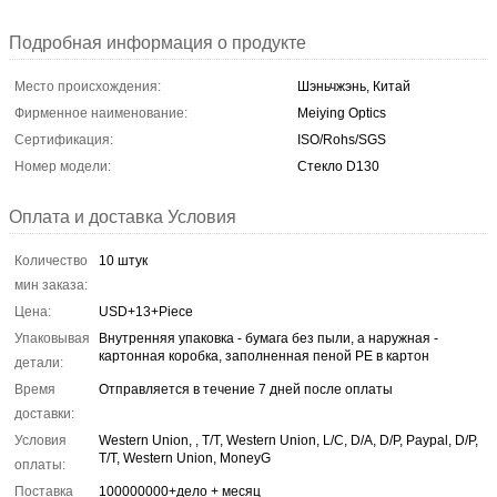
Подробная информация о продукте
Место происхождения:
Шэньчжэнь, Китай
Фирменное наименование:
Meiying Optics
Сертификация:
ISO/Rohs/SGS
Номер модели:
Стекло D130
Оплата и доставка Условия
Количество
10 штук
мин заказа:
Цена:
USD+13+Piece
Упаковывая
Внутренняя упаковка - бумага без пыли, а наружная -
картонная коробка, заполненная пеной PE в картон
детали:
Время
Отправляется в течение 7 дней после оплаты
доставки:
Условия
Western Union, , T/T, Western Union, L/C, D/A, D/P, Paypal, D/P,
T/T, Western Union, MoneyG
оплаты:
Поставка
100000000+дело + месяц