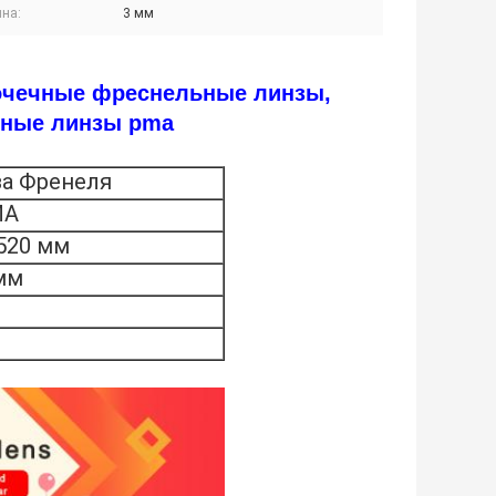
на:
3 мм
очечные фреснельные линзы,
ьные линзы pma
а Френеля
МА
520 мм
мм