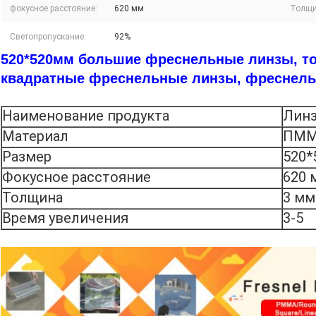
фокусное расстояние:
620 мм
Толщи
Светопропускание:
92%
520*520мм большие фреснельные линзы, т
квадратные фреснельные линзы, фреснел
Наименование продукта
Линз
Материал
ПМ
Размер
520*
Фокусное расстояние
620 
Толщина
3 мм
Время увеличения
3-5