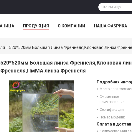
РАНИЦА
ПРОДУКЦИЯ
О КОМПАНИИ
НАША ФАБРИКА
ВСЕ СЛУЧАИ
еля
520*520мм Большая Линза Френнеля,Клоновая Линза Френн
520*520мм Большая линза Френнеля,Клоновая лин
Френнеля,ПмМА линза Френнеля
Подробная инфор
Место происхожде
Фирменное
наименование:
Сертификация:
Номер модели:
Оплата и достав
Количество мин за