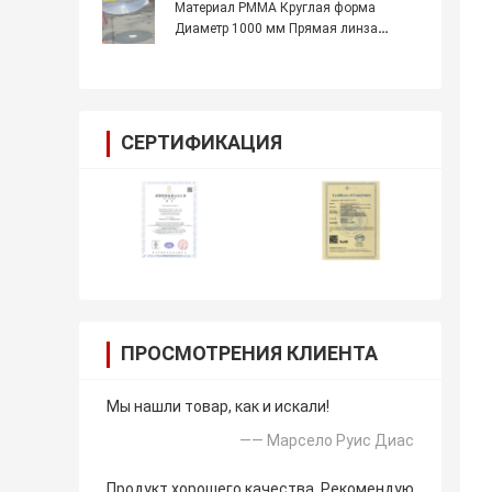
Де-Френелевой линзы для солнечного
Материал PMMA Круглая форма
концентратора
Диаметр 1000 мм Прямая линза
Френнеля,Большая линза
Френнеля,Лентилла де Френнеля для
солнечного концентратора
СЕРТИФИКАЦИЯ
ПРОСМОТРЕНИЯ КЛИЕНТА
Мы нашли товар, как и искали!
—— Марсело Руис Диас
Продукт хорошего качества. Рекомендую