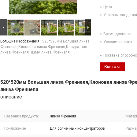
Цена:
Упаковывая детал
Время доставки:
Большие изображения :
520*520мм Большая линза
Условия оплаты:
Френнеля,Клоновая линза Френнеля,Квадратная
линза Френнеля,ПмМА линза Френнеля
Поставка способно
Контакт
520*520мм Большая линза Френнеля,Клоновая линза Фр
линза Френнеля
описание
Название продукта:
Линза Френеля
Матер
Приложение:
Для солнечных концентраторов
Разме