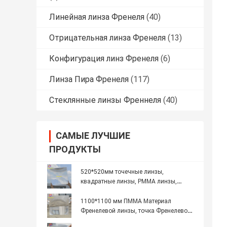
Линейная линза Френеля
(40)
Отрицательная линза Френеля
(13)
Конфигурация линз Френеля
(6)
Линза Пира Френеля
(117)
Стеклянные линзы Френнеля
(40)
САМЫЕ ЛУЧШИЕ
ПРОДУКТЫ
520*520мм точечные линзы,
квадратные линзы, PMMA линзы,
большие линзы для солнечного
концентратора
1100*1100 мм ПММА Материал
Френелевой линзы, точка Френелевой
линзы, Большой Френелевой линзы,