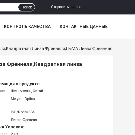
Отправить запрос
Поиск
|
КОНТРОЛЬ КАЧЕСТВА
КОНТАКТНЫЕ ДАННЫЕ
еля,Квадратная Линза Френнеля,ПмМА Линза Френнеля
за Френнеля,Квадратная линза
мация о продукте:
ния:
Шэньчжэнь, Китай
Meiying Optics
ISO/Rohs/SGS
Линза Френеля
ка Условия:
каза:
2 шт.