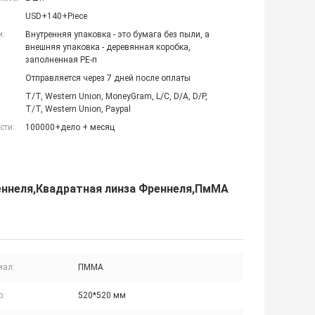
USD+140+Piece
и:
Внутренняя упаковка - это бумага без пыли, а
внешняя упаковка - деревянная коробка,
заполненная PE-п
Отправляется через 7 дней после оплаты
T/T, Western Union, MoneyGram, L/C, D/A, D/P,
T/T, Western Union, Paypal
сти:
100000+дело + месяц
еннеля,Квадратная линза Френнеля,ПмМА
иал:
ПММА
р:
520*520 мм