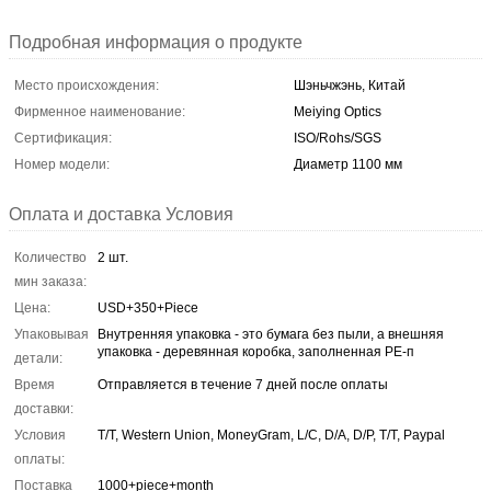
Подробная информация о продукте
Место происхождения:
Шэньчжэнь, Китай
Фирменное наименование:
Meiying Optics
Сертификация:
ISO/Rohs/SGS
Номер модели:
Диаметр 1100 мм
Оплата и доставка Условия
Количество
2 шт.
мин заказа:
Цена:
USD+350+Piece
Упаковывая
Внутренняя упаковка - это бумага без пыли, а внешняя
упаковка - деревянная коробка, заполненная PE-п
детали:
Время
Отправляется в течение 7 дней после оплаты
доставки:
Условия
T/T, Western Union, MoneyGram, L/C, D/A, D/P, T/T, Paypal
оплаты:
Поставка
1000+piece+month