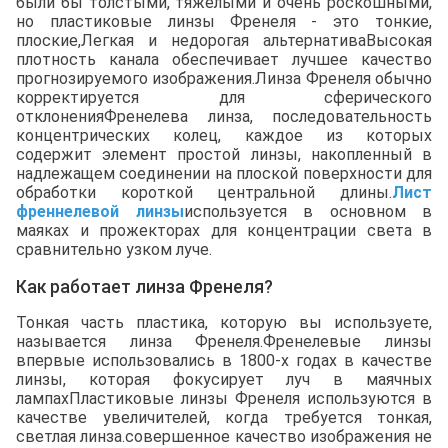
были бы толстыми, тяжелыми и очень роскошными,
но пластиковые линзы Френеля - это тонкие,
плоские,Легкая и недорогая альтернативаВысокая
плотность канала обеспечивает лучшее качество
прогнозируемого изображения.Линза Френеля обычно
корректируется для сферического
отклоненияФренелева линза, последовательность
концентрических колец, каждое из которых
содержит элемент простой линзы, накопленный в
надлежащем соединении на плоской поверхности для
обработки короткой центральной длины.
Лист
френнелевой линзы
используется в основном в
маяках и прожекторах для концентрации света в
сравнительно узком луче.
Как работает линза Френеля?
Тонкая часть пластика, которую вы используете,
называется линза Френеля.Френелевые линзы
впервые использовались в 1800-х годах в качестве
линзы, которая фокусирует луч в маячных
лампахПластиковые линзы Френеля используются в
качестве увеличителей, когда требуется тонкая,
светлая линза.совершенное качество изображения не